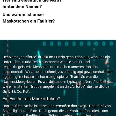
Wer sind eigentlich die Nerds
hinter dem Namen?
Und warum ist unser
Maskottchen ein Faultier?
Der Name „nerdforce“ drückt im Prinzip genau das aus, was uns als
Unternehmen und Team ausmacht: Wir alle sind IT- und
technikbegeisterte Menschen und machen unseren Job aus
Leidenschaft. Wir arbeiten schnell, zuverlässig und gewissenhaft und
agieren gemeinsam in einem eingespielten Team. So war die
Namensidee geboren: Es wurde aus den typischen „Nerds“ und etwas
wie einer starken Truppe, angelehnt an die „Airforce“, die „nerdforce
GmbH & Co. KG“.
Ein Faultier als Maskottchen?
Das Faultier symbolisiert bekanntermaßen das exakte Gegenteil von
Schnelligkeit und Elan. Doch genau dieser Kontrast faszinierte uns.
Ein rennendes Faultier ist natürlich paradox, aber gleichzeitig